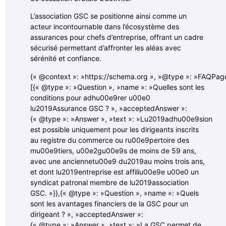
L’association GSC se positionne ainsi comme un
acteur incontournable dans l’écosystème des
assurances pour chefs d’entreprise, offrant un cadre
sécurisé permettant d’affronter les aléas avec
sérénité et confiance.
{« @context »: »https://schema.org », »@type »: »FAQPage
[{« @type »: »Question », »name »: »Quelles sont les
conditions pour adhu00e9rer u00e0
lu2019Assurance GSC ? », »acceptedAnswer »:
{« @type »: »Answer », »text »: »Lu2019adhu00e9sion
est possible uniquement pour les dirigeants inscrits
au registre du commerce ou ru00e9pertoire des
mu00e9tiers, u00e2gu00e9s de moins de 59 ans,
avec une anciennetu00e9 du2019au moins trois ans,
et dont lu2019entreprise est affiliu00e9e u00e0 un
syndicat patronal membre de lu2019association
GSC. »}},{« @type »: »Question », »name »: »Quels
sont les avantages financiers de la GSC pour un
dirigeant ? », »acceptedAnswer »:
{« @type »: »Answer », »text »: »La GSC permet de