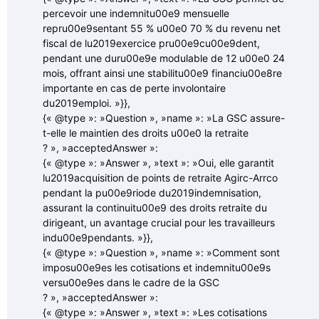
percevoir une indemnitu00e9 mensuelle
repru00e9sentant 55 % u00e0 70 % du revenu net
fiscal de lu2019exercice pru00e9cu00e9dent,
pendant une duru00e9e modulable de 12 u00e0 24
mois, offrant ainsi une stabilitu00e9 financiu00e8re
importante en cas de perte involontaire
du2019emploi. »}},
{« @type »: »Question », »name »: »La GSC assure-
t-elle le maintien des droits u00e0 la retraite
? », »acceptedAnswer »:
{« @type »: »Answer », »text »: »Oui, elle garantit
lu2019acquisition de points de retraite Agirc-Arrco
pendant la pu00e9riode du2019indemnisation,
assurant la continuitu00e9 des droits retraite du
dirigeant, un avantage crucial pour les travailleurs
indu00e9pendants. »}},
{« @type »: »Question », »name »: »Comment sont
imposu00e9es les cotisations et indemnitu00e9s
versu00e9es dans le cadre de la GSC
? », »acceptedAnswer »:
{« @type »: »Answer », »text »: »Les cotisations