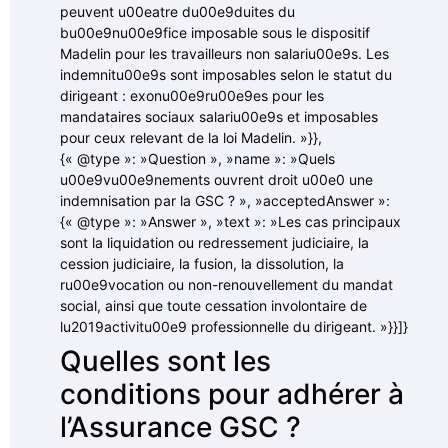
peuvent u00eatre du00e9duites du
bu00e9nu00e9fice imposable sous le dispositif
Madelin pour les travailleurs non salariu00e9s. Les
indemnitu00e9s sont imposables selon le statut du
dirigeant : exonu00e9ru00e9es pour les
mandataires sociaux salariu00e9s et imposables
pour ceux relevant de la loi Madelin. »}},
{« @type »: »Question », »name »: »Quels
u00e9vu00e9nements ouvrent droit u00e0 une
indemnisation par la GSC ? », »acceptedAnswer »:
{« @type »: »Answer », »text »: »Les cas principaux
sont la liquidation ou redressement judiciaire, la
cession judiciaire, la fusion, la dissolution, la
ru00e9vocation ou non-renouvellement du mandat
social, ainsi que toute cessation involontaire de
lu2019activitu00e9 professionnelle du dirigeant. »}}]}
Quelles sont les
conditions pour adhérer à
l’Assurance GSC ?