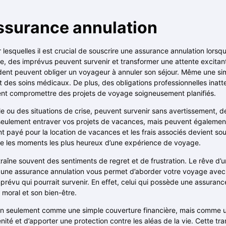
ssurance annulation
lesquelles il est crucial de souscrire une assurance annulation lorsq
le, des imprévus peuvent survenir et transformer une attente excitan
dent peuvent obliger un voyageur à annuler son séjour. Même une si
nt des soins médicaux. De plus, des obligations professionnelles in
ent compromettre des projets de voyage soigneusement planifiés.
 ou des situations de crise, peuvent survenir sans avertissement, d
eulement entraver vos projets de vacances, mais peuvent également 
t payé pour la location de vacances et les frais associés devient sou
me les moments les plus heureux d’une expérience de voyage.
traîne souvent des sentiments de regret et de frustration. Le rêve d
 une assurance annulation vous permet d’aborder votre voyage avec un
mprévu qui pourrait survenir. En effet, celui qui possède une assuranc
n moral et son bien-être.
n non seulement comme une simple couverture financière, mais comm
té et d’apporter une protection contre les aléas de la vie. Cette tranq