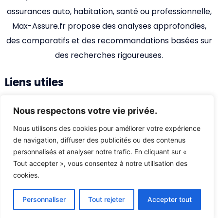
assurances auto, habitation, santé ou professionnelle,
Max-Assure.fr propose des analyses approfondies,
des comparatifs et des recommandations basées sur
des recherches rigoureuses.
Liens utiles
Accueil
Nous respectons votre vie privée.
Qui sommes-nous ?
Nous utilisons des cookies pour améliorer votre expérience
de navigation, diffuser des publicités ou des contenus
Nous contacter
personnalisés et analyser notre trafic. En cliquant sur «
Mentions légales
Tout accepter », vous consentez à notre utilisation des
Mentions Légales
cookies.
Création Max-Assurance. Tous Droits Réservés
Personnaliser
Tout rejeter
Accepter tout