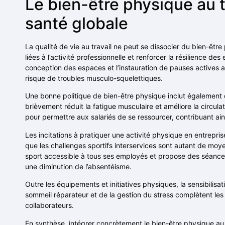
Le bien-être physique au t
santé globale
La qualité de vie au travail ne peut se dissocier du bien-êtr
liées à l’activité professionnelle et renforcer la résilience de
conception des espaces et l’instauration de pauses actives
risque de troubles musculo-squelettiques.
Une bonne politique de bien-être physique inclut également d
brièvement réduit la fatigue musculaire et améliore la circul
pour permettre aux salariés de se ressourcer, contribuant ains
Les incitations à pratiquer une activité physique en entreprise
que les challenges sportifs interservices sont autant de moye
sport accessible à tous ses employés et propose des séances
une diminution de l’absentéisme.
Outre les équipements et initiatives physiques, la sensibilisat
sommeil réparateur et de la gestion du stress complètent les
collaborateurs.
En synthèse, intégrer concrètement le bien-être physique au qu