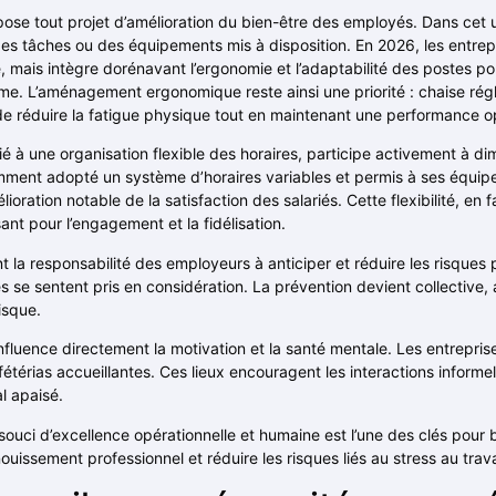
epose tout projet d’amélioration du bien-être des employés. Dans cet
n des tâches ou des équipements mis à disposition. En 2026, les entr
ue, mais intègre dorénavant l’ergonomie et l’adaptabilité des postes p
e. L’aménagement ergonomique reste ainsi une priorité : chaise régla
de réduire la fatigue physique tout en maintenant une performance o
ié à une organisation flexible des horaires, participe activement à dimi
ment adopté un système d’horaires variables et permis à ses équipes d
oration notable de la satisfaction des salariés. Cette flexibilité, en fa
ant pour l’engagement et la fidélisation.
nt la responsabilité des employeurs à anticiper et réduire les risques
és se sentent pris en considération. La prévention devient collective,
risque.
 influence directement la motivation et la santé mentale. Les entrepri
rias accueillantes. Ces lieux encouragent les interactions informel
l apaisé.
n souci d’excellence opérationnelle et humaine est l’une des clés pour
uissement professionnel et réduire les risques liés au stress au trava