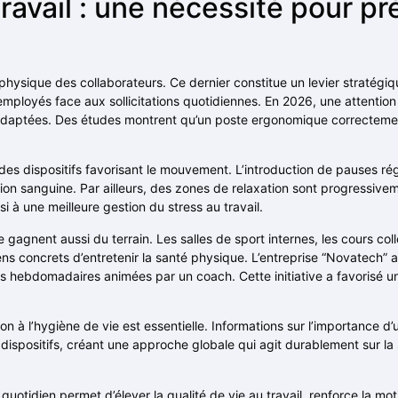
ravail : une nécessité pour pr
e physique des collaborateurs. Ce dernier constitue un levier stratégi
s employés face aux sollicitations quotidiennes. En 2026, une attention 
 adaptées. Des études montrent qu’un poste ergonomique correctemen
es dispositifs favorisant le mouvement. L’introduction de pauses rég
ation sanguine. Par ailleurs, des zones de relaxation sont progressive
i à une meilleure gestion du stress au travail.
 gagnent aussi du terrain. Les salles de sport internes, les cours coll
ns concrets d’entretenir la santé physique. L’entreprise “Novatech” a
 hebdomadaires animées par un coach. Cette initiative a favorisé un
ion à l’hygiène de vie est essentielle. Informations sur l’importance d’
 dispositifs, créant une approche globale qui agit durablement sur l
otidien permet d’élever la qualité de vie au travail, renforce la moti