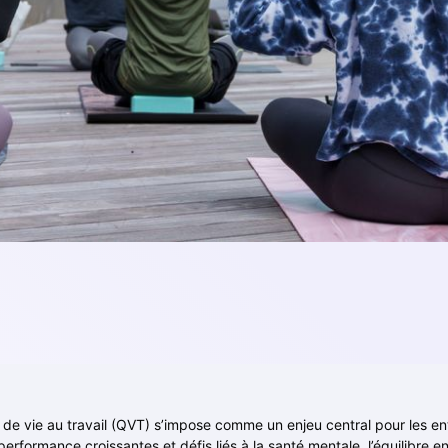
é de vie au travail (QVT) s’impose comme un enjeu central pour les en
formance croissantes et défis liés à la santé mentale, l’équilibre ent