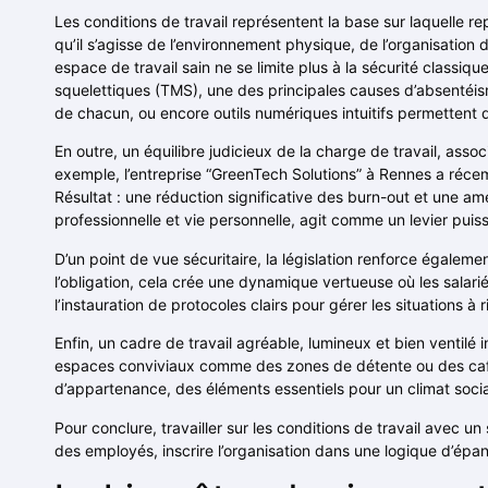
Les conditions de travail représentent la base sur laquelle r
qu’il s’agisse de l’environnement physique, de l’organisatio
espace de travail sain ne se limite plus à la sécurité classiq
squelettiques (TMS), une des principales causes d’absentéism
de chacun, ou encore outils numériques intuitifs permettent 
En outre, un équilibre judicieux de la charge de travail, assoc
exemple, l’entreprise “GreenTech Solutions” à Rennes a récem
Résultat : une réduction significative des burn-out et une améli
professionnelle et vie personnelle, agit comme un levier puiss
D’un point de vue sécuritaire, la législation renforce égaleme
l’obligation, cela crée une dynamique vertueuse où les salari
l’instauration de protocoles clairs pour gérer les situations à 
Enfin, un cadre de travail agréable, lumineux et bien ventilé
espaces conviviaux comme des zones de détente ou des cafété
d’appartenance, des éléments essentiels pour un climat socia
Pour conclure, travailler sur les conditions de travail avec u
des employés, inscrire l’organisation dans une logique d’épano